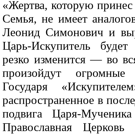
«Жертва, которую прине
С
емья, не имеет аналого
Леонид Симонович и выр
Ц
арь-
И
скупитель будет
резко изменится — во вс
произойдут огромные 
Государя «Искупителе
распространенное в после
подвига Царя-Мученик
Православная Церковь 