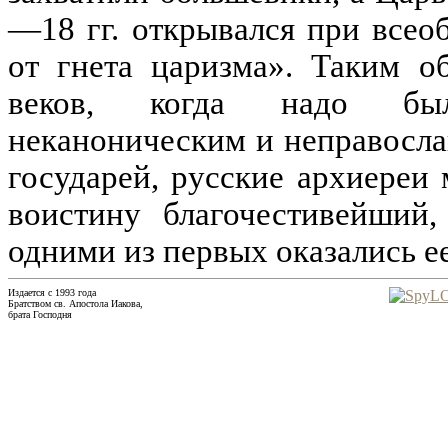
—18 гг. открывался при всео
от гнета царизма». Таким о
веков, когда надо был
неканоническим и неправосл
государей, русские архиереи 
воистину благочестивейший
одними из первых оказались е
Издается с 1993 года
Братством св. Апостола Иакова,
брата Господня