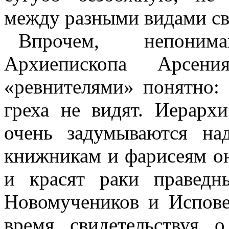
между разными видами све
Впрочем, непоним
Архиепископа Арсен
«ревнителями» понятно:
греха не видят. Иерар
очень задумываются на
книжникам и фарисеям о
и красят раки праведн
Н
овомучеников и
И
спов
время свидетельствуя